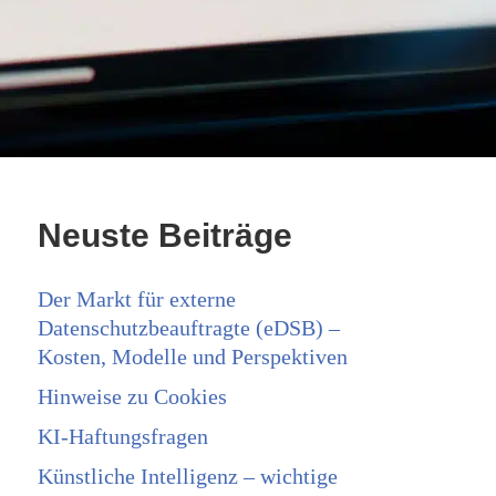
Neuste Beiträge
Der Markt für externe
Datenschutzbeauftragte (eDSB) –
Kosten, Modelle und Perspektiven
Hinweise zu Cookies
KI-Haftungsfragen
Künstliche Intelligenz – wichtige